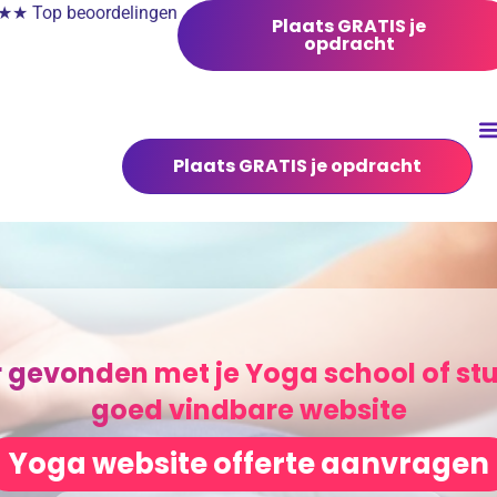
 Top beoordelingen
Plaats GRATIS je
opdracht
Plaats GRATIS je opdracht
 gevonden met je Yoga school of st
goed vindbare website
Yoga website offerte aanvragen