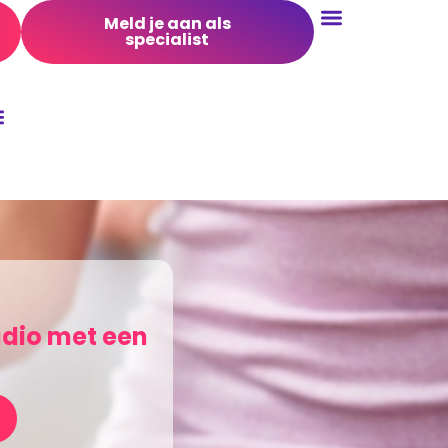
Meld je aan als
specialist
Conversie Optimalisatie
udio met een