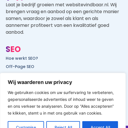
Laat je bedrijf groeien met websitevindbaar.nl. Wij
brengen vraag en aanbod op een gerichte manier
samen, waardoor je zowel als klant en als
aannemer profiteert van een kwalitatief goed
aanbod.
SEO
Hoe werkt SEO?
Off-Page SEO
On-Page SEO
Wij waarderen uw privacy
SEO voor lokale bedrijven
SEO voor mobiele websites
We gebruiken cookies om uw surfervaring te verbeteren,
gepersonaliseerde advertenties of inhoud weer te geven
SEO voor start-ups
en ons verkeer te analyseren. Door op “Alles accepteren”
te klikken, stemt u in met ons gebruik van cookies.
Customise
Reject All
Accept All