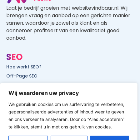
Laat je bedrijf groeien met websitevindbaar.nl. Wij
brengen vraag en aanbod op een gerichte manier
samen, waardoor je zowel als klant en als
aannemer profiteert van een kwalitatief goed
aanbod.
SEO
Hoe werkt SEO?
Off-Page SEO
On-Page SEO
Wij waarderen uw privacy
SEO voor lokale bedrijven
SEO voor mobiele websites
We gebruiken cookies om uw surfervaring te verbeteren,
SEO voor start-ups
gepersonaliseerde advertenties of inhoud weer te geven
en ons verkeer te analyseren. Door op “Alles accepteren”
te klikken, stemt u in met ons gebruik van cookies.