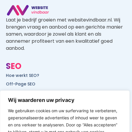
Laat je bedrijf groeien met websitevindbaar.nl. Wij
brengen vraag en aanbod op een gerichte manier
samen, waardoor je zowel als klant en als
aannemer profiteert van een kwalitatief goed
aanbod.
SEO
Hoe werkt SEO?
Off-Page SEO
On-Page SEO
Wij waarderen uw privacy
SEO voor lokale bedrijven
SEO voor mobiele websites
We gebruiken cookies om uw surfervaring te verbeteren,
SEO voor start-ups
gepersonaliseerde advertenties of inhoud weer te geven
en ons verkeer te analyseren. Door op “Alles accepteren”
te klikken, stemt u in met ons gebruik van cookies.