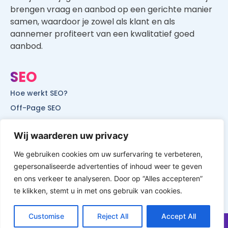
brengen vraag en aanbod op een gerichte manier
samen, waardoor je zowel als klant en als
aannemer profiteert van een kwalitatief goed
aanbod.
SEO
Hoe werkt SEO?
Off-Page SEO
On-Page SEO
Wij waarderen uw privacy
SEO voor lokale bedrijven
SEO voor mobiele websites
We gebruiken cookies om uw surfervaring te verbeteren,
SEO voor start-ups
gepersonaliseerde advertenties of inhoud weer te geven
en ons verkeer te analyseren. Door op “Alles accepteren”
te klikken, stemt u in met ons gebruik van cookies.
Customise
Reject All
Accept All
© All Rights Reserved by Website Vindbaar