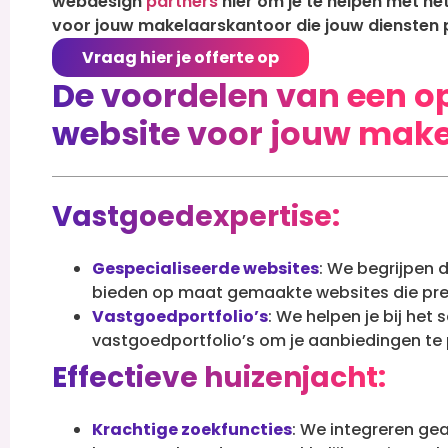
webdesign
partners
hier om je te helpen met h
voor jouw makelaarskantoor die jouw diensten 
Vraag hier je offerte op
De voordelen van een 
website voor jouw mak
Vastgoedexpertise:
Gespecialiseerde websites
: We begrijpen 
bieden op maat gemaakte websites die preci
Vastgoedportfolio’s
: We helpen je bij het
vastgoedportfolio’s om je aanbiedingen te 
Effectieve huizenjacht:
Krachtige zoekfuncties
: We integreren ge