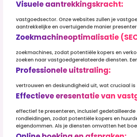
Visuele aantrekkingskracht:
vastgoedsector. Onze websites zullen je vastg
aantrekkelijke en overtuigende manier presente
Zoekmachineoptimalisatie (SEO
zoekmachines, zodat potentiële kopers en verkop
zoeken naar vastgoedgerelateerde diensten.
Ee
Professionele uitstraling:
vertrouwen en deskundigheid uit, wat cruciaal is
Effectieve eresentatie van vast
effectief te presenteren, inclusief gedetailleerd
rondleidingen, zodat potentiële kopers en huurde
eigendommen.
Als je diensten omvatten het bo
Online boeking en afspraken: