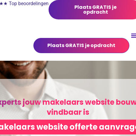
 Top beoordelingen
Plaats GRATIS je
opdracht
Plaats GRATIS je opdracht
xperts jouw makelaars website bou
vindbaar is
kelaars website offerte aanvra