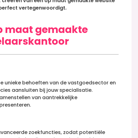
et creëren van een op maat gemaakte website
perfect vertegenwoordigt.
op maat gemaakte
elaarskantoor
de unieke behoeften van de vastgoedsector en
es aansluiten bij jouw specialisatie.
 samenstellen van aantrekkelijke
presenteren.
avanceerde zoekfuncties, zodat potentiële