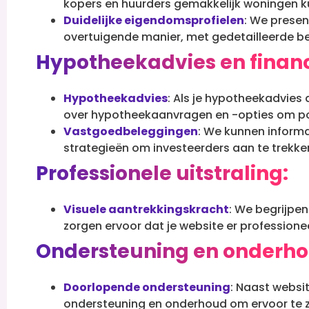
kopers en huurders gemakkelijk woningen ku
Duidelijke eigendomsprofielen
: We presen
overtuigende manier, met gedetailleerde be
Hypotheekadvies en financ
Hypotheekadvies
: Als je hypotheekadvies
over hypotheekaanvragen en -opties om pot
Vastgoedbeleggingen
: We kunnen inform
strategieën om investeerders aan te trekke
Professionele uitstraling:
Visuele aantrekkingskracht
: We begrijpe
zorgen ervoor dat je website er professionee
Ondersteuning en onderho
Doorlopende ondersteuning
: Naast websi
ondersteuning en onderhoud om ervoor te zo