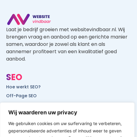
Laat je bedrijf groeien met websitevindbaar.nl. Wij
brengen vraag en aanbod op een gerichte manier
samen, waardoor je zowel als klant en als
aannemer profiteert van een kwalitatief goed
aanbod.
SEO
Hoe werkt SEO?
Off-Page SEO
On-Page SEO
Wij waarderen uw privacy
SEO voor lokale bedrijven
SEO voor mobiele websites
We gebruiken cookies om uw surfervaring te verbeteren,
SEO voor start-ups
gepersonaliseerde advertenties of inhoud weer te geven