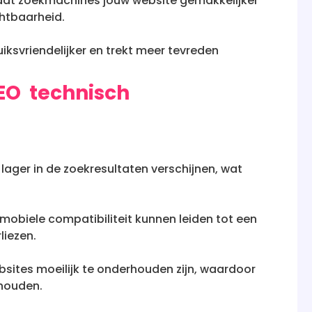
 dat zoekmachines jouw website gemakkelijker
chtbaarheid.
ksvriendelijker en trekt meer tevreden
EO technisch
ager in de zoekresultaten verschijnen, wat
mobiele compatibiliteit kunnen leiden tot een
liezen.
sites moeilijk te onderhouden zijn, waardoor
ehouden.