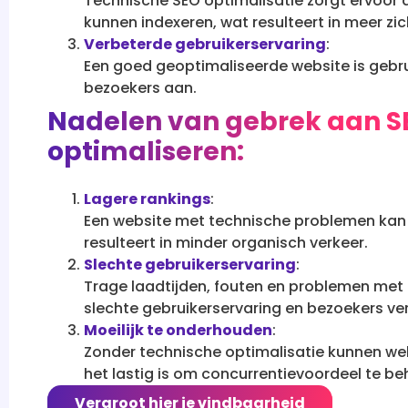
Technische SEO optimalisatie zorgt ervoor
kunnen indexeren, wat resulteert in meer zi
Verbeterde gebruikerservaring
:
Een goed geoptimaliseerde website is gebrui
bezoekers aan.
Nadelen van gebrek aan S
optimaliseren:
Lagere rankings
:
Een website met technische problemen kan l
resulteert in minder organisch verkeer.
Slechte gebruikerservaring
:
Trage laadtijden, fouten en problemen met 
slechte gebruikerservaring en bezoekers ver
Moeilijk te onderhouden
:
Zonder technische optimalisatie kunnen web
het lastig is om concurrentievoordeel te b
Vergroot hier je vindbaarheid