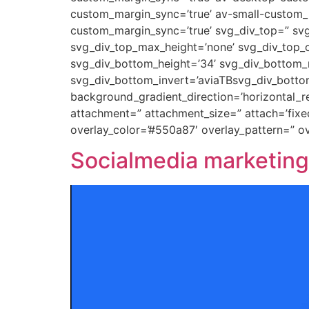
custom_margin_sync=’true’ av-small-custom_
custom_margin_sync=’true’ svg_div_top=” svg
svg_div_top_max_height=’none’ svg_div_top_o
svg_div_bottom_height=’34’ svg_div_bottom_m
svg_div_bottom_invert=’aviaTBsvg_div_botto
background_gradient_direction=’horizontal_
attachment=” attachment_size=” attach=’fixed’
overlay_color=’#550a87′ overlay_pattern=” 
Socialmedia marketin