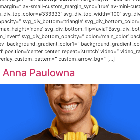
margin=” av-small-custom_margin_sync=’true’ av-mini-cus
_div_top_color=’#333333′ svg_div_top_width=’100′ svg_div
pacity=” svg_div_bottom=’triangle’ svg_div_bottom_color=
ax_height=’none’ svg_div_bottom_flip=’aviaTBsvg_div_bott
m_invert’ svg_div_bottom_opacity=” color=’main_color’ ba
rev’ background_gradient_color1=” background_gradient_co
 position=’center center’ repeat=’stretch’ video=” video_ra
overlay_custom_pattern=” custom_arrow_bg=” […]
g Anna Paulowna