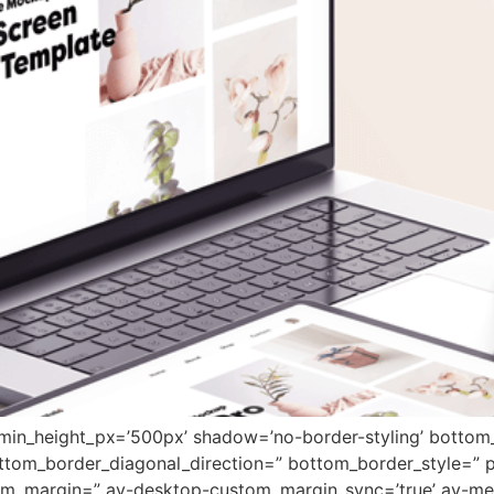
 min_height_px=’500px’ shadow=’no-border-styling’ bottom_
tom_border_diagonal_direction=” bottom_border_style=” 
tom_margin=” av-desktop-custom_margin_sync=’true’ av-