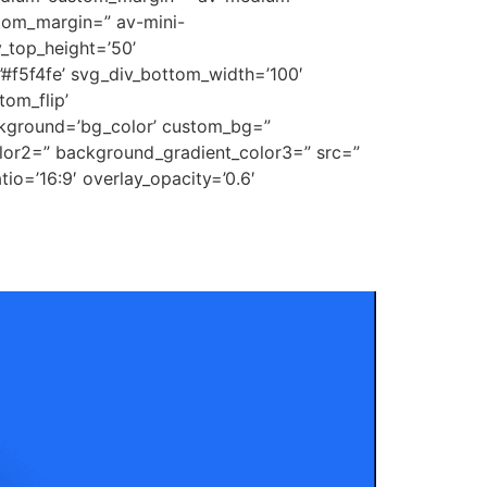
tom_margin=” av-mini-
_top_height=’50’
’#f5f4fe’ svg_div_bottom_width=’100′
om_flip’
ckground=’bg_color’ custom_bg=”
lor2=” background_gradient_color3=” src=”
tio=’16:9′ overlay_opacity=’0.6′