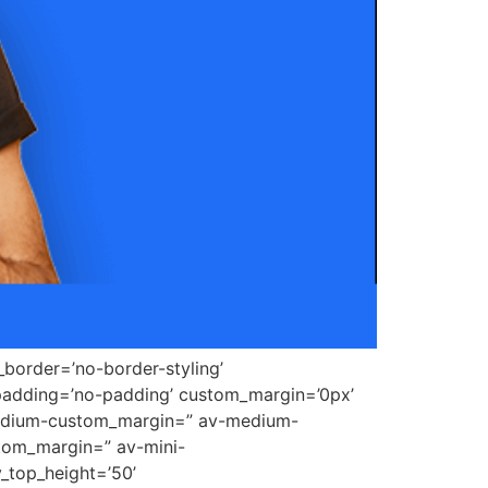
border=’no-border-styling’
padding=’no-padding’ custom_margin=’0px’
medium-custom_margin=” av-medium-
tom_margin=” av-mini-
_top_height=’50’