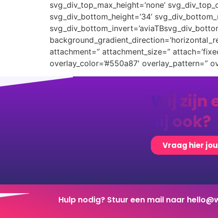
svg_div_top_max_height=’none’ svg_div_top_o
svg_div_bottom_height=’34’ svg_div_bottom_m
svg_div_bottom_invert=’aviaTBsvg_div_botto
background_gradient_direction=’horizontal_
attachment=” attachment_size=” attach=’fixed’
overlay_color=’#550a87′ overlay_pattern=” 
Wij zijn 
Jij ook?
Vraag hier jo
Hulp nodig? Stuur een mail naar
hello@w