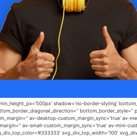
 min_height_px=’500px’ shadow=’no-border-styling’ bottom_
tom_border_diagonal_direction=” bottom_border_style=” 
tom_margin=” av-desktop-custom_margin_sync=’true’ av-
margin=” av-small-custom_margin_sync=’true’ av-mini-cus
_div_top_color=’#333333′ svg_div_top_width=’100′ svg_div