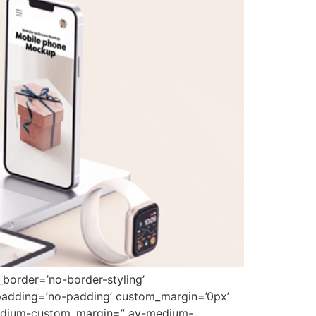
border=’no-border-styling’
padding=’no-padding’ custom_margin=’0px’
medium-custom_margin=” av-medium-