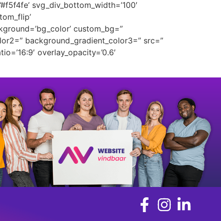
’#f5f4fe’ svg_div_bottom_width=’100′
om_flip’
ckground=’bg_color’ custom_bg=”
lor2=” background_gradient_color3=” src=”
tio=’16:9′ overlay_opacity=’0.6′