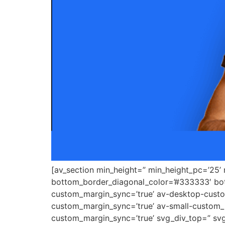
[av_section min_height=” min_height_pc=’25’
bottom_border_diagonal_color=’#333333′ bot
custom_margin_sync=’true’ av-desktop-cus
custom_margin_sync=’true’ av-small-custom_
custom_margin_sync=’true’ svg_div_top=” svg