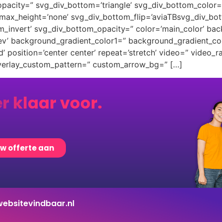
pacity=” svg_div_bottom=’triangle’ svg_div_bottom_color=
ax_height=’none’ svg_div_bottom_flip=’aviaTBsvg_div_bott
m_invert’ svg_div_bottom_opacity=” color=’main_color’ ba
rev’ background_gradient_color1=” background_gradient_co
 position=’center center’ repeat=’stretch’ video=” video_ra
overlay_custom_pattern=” custom_arrow_bg=” […]
er klaar voor.
uw offerte aan
ebsitevindbaar.nl