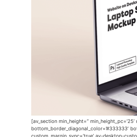
[av_section min_height=” min_height_pc=’25’
bottom_border_diagonal_color=’#333333′ bot
custom_margin_sync=’true’ av-desktop-cus