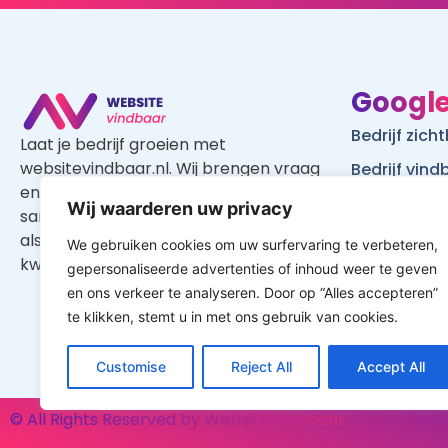
Google
Bedrijf zic
Laat je bedrijf groeien met
websitevindbaar.nl. Wij brengen vraag
Bedrijf vin
en aanbod op een gerichte manier
Website vi
Wij waarderen uw privacy
samen, waardoor je zowel als klant en
WordPress w
als aannemer profiteert van een
We gebruiken cookies om uw surfervaring te verbeteren,
Google
kwalitatief goed aanbod.
gepersonaliseerde advertenties of inhoud weer te geven
en ons verkeer te analyseren. Door op “Alles accepteren”
Is mijn web
te klikken, stemt u in met ons gebruik van cookies.
Customise
Reject All
Accept All
© All Rights Reserved by Website Vindbaar