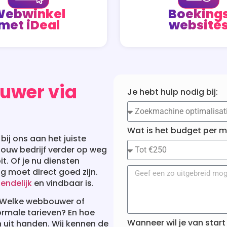
ebwinkel
Boeking
met iDeal
website
ouwer via
Je hebt hulp nodig bij:
Wat is het budget per 
ij ons aan het juiste
 jouw bedrijf verder op weg
it. Of je nu diensten
g moet direct goed zijn.
endelijk
en vindbaar is.
t. Welke webbouwer of
ormale tarieven? En hoe
Wanneer wil je van star
n uit handen. Wij kennen de