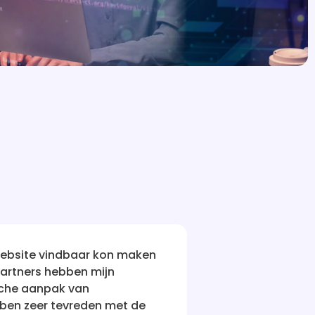
Na talloze teleurstellingen met andere bedrijven die
aanvankelijk sceptisch. Maar Website vindbaar heeft m
resultaatgericht. Mijn site staat nu waar ik altijd wild
ben erg onder de indruk en zou hun service aan iedere