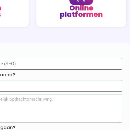
s
Online
s
platformen
maand?
t gaan?