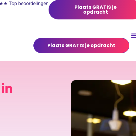
 Top beoordelingen
Plaats GRATIS je
opdracht
Plaats GRATIS je opdracht
in