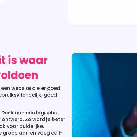
t is waar
voldoen
e een website die er goed
ebruiksvriendelijk, goed
. Denk aan een logische
k ontwerp. Zo word je beter
k voor duidelijke,
oelgroep aan en voeg call-