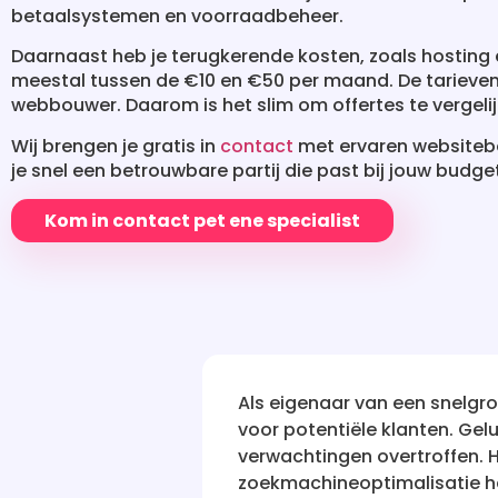
betaalsystemen en voorraadbeheer.
Daarnaast heb je terugkerende kosten, zoals hosting
meestal tussen de €10 en €50 per maand. De tarieven 
webbouwer. Daarom is het slim om offertes te vergelij
Wij brengen je gratis in
contact
met ervaren websiteb
je snel een betrouwbare partij die past bij jouw budg
Kom in contact pet ene specialist
r van een snelgroeiend bedrijf was ik op zoek naar een
iële klanten. Gelukkig kwam ik terecht bij Website vin
en overtroffen. Hun grondige analyse van mijn websit
optimalisatie hebben mijn online zichtbaarheid aanzien