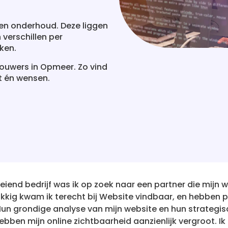
 en onderhoud. Deze liggen
verschillen per
ken.
ouwers in Opmeer. Zo vind
et én wensen.
 partner die mijn website vindbaar kon maken
dbaar, en hebben partners hebben mijn
e en hun strategische aanpak van
lijk vergroot. Ik ben zeer tevreden met de