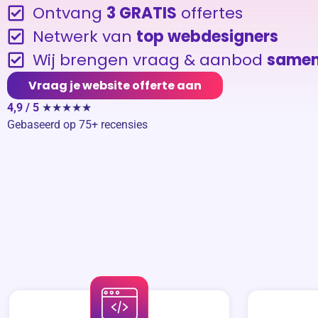
Ontvang
3 GRATIS
offertes
Netwerk van
top webdesigners
Wij brengen vraag & aanbod
same
Vraag je website offerte aan
4,9 / 5
★★★★★
Gebaseerd op 75+ recensies