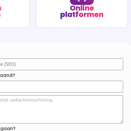
s
Online
s
platformen
maand?
t gaan?