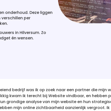
 en onderhoud. Deze liggen
verschillen per
ken.
uwers in Hilversum. Zo
budget én wensen.
Na talloze teleurstellingen met andere bedrij
aanvankelijk sceptisch. Maar Website vindbaar 
resultaatgericht. Mijn site staat nu waar ik alti
ben erg onder de indruk en zou hun service aan