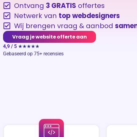
Ontvang
3 GRATIS
offertes
Netwerk van
top webdesigners
Wij brengen vraag & aanbod
same
Vraag je website offerte aan
4,9 / 5
★★★★★
Gebaseerd op 75+ recensies