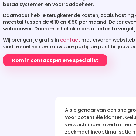
betaalsystemen en voorraadbeheer.
Daarnaast heb je terugkerende kosten, zoals hosting
meestal tussen de €10 en €50 per maand. De tarieven 
webbouwer. Daarom is het slim om offertes te vergelij
Wij brengen je gratis in
contact
met ervaren websitebo
vind je snel een betrouwbare partij die past bij jouw 
Kom in contact pet ene specialist
aar een partner die mijn website vindbaar kon maken
ite vindbaar, en hebben partners hebben mijn
 website en hun strategische aanpak van
aanzienlijk vergroot. Ik ben zeer tevreden met de