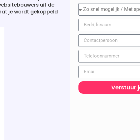
ebsitebouwers uit de
en dat je wordt gekoppeld
Verstuur 