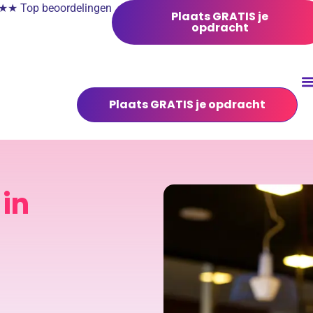
 Top beoordelingen
Plaats GRATIS je
opdracht
Plaats GRATIS je opdracht
in