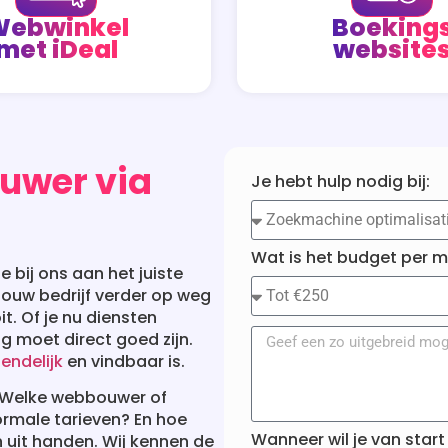
ebwinkel
Boeking
met iDeal
website
ouwer via
Je hebt hulp nodig bij:
Wat is het budget per 
 bij ons aan het juiste
 jouw bedrijf verder op weg
it. Of je nu diensten
g moet direct goed zijn.
endelijk
en vindbaar is.
t. Welke webbouwer of
ormale tarieven? En hoe
Wanneer wil je van star
n uit handen. Wij kennen de