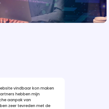
ven die beweerden mijn website vindbaar te maken, was i
heeft mijn vertrouwen hersteld! Hun aanpak is holistis
jd wilde dat het zou zijn - voor de ogen van potentiële kl
 iedereen aanbevelen die serieus is over online succes.