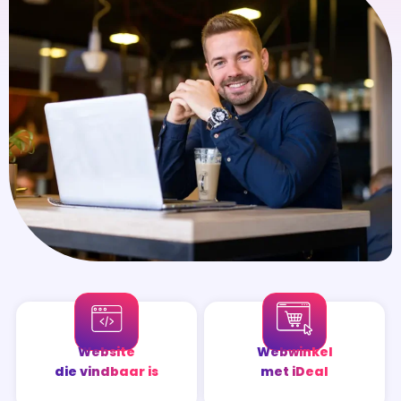
Website
Webwinkel
die vindbaar is
met iDeal