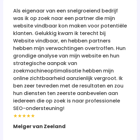
ar van een snelgroeiend bedrijf
Na talloze
zoek naar een partner die mijn
bedrijven
indbaar kon maken voor potentiële
vindbaar t
elukkig kwam ik terecht bij
sceptisch.
indbaar, en hebben partners
vertrouwen
jn verwachtingen overtroffen. Hun
holistisch
analyse van mijn website en hun
nu waar ik 
che aanpak van
de ogen va
neoptimalisatie hebben mijn
onder de i
htbaarheid aanzienlijk vergroot. Ik
iedereen a
evreden met de resultaten en zou
online suc
ten ten zeerste aanbevelen aan
★★★★★
ie op zoek is naar professionele
Rebecca
steuning!
n Zeeland