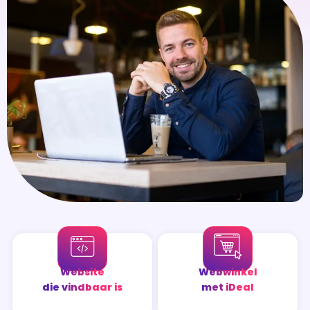
Website
Webwinkel
die vindbaar is
met iDeal