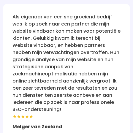
n een snelgroeiend bedrijf
Na talloze tele
naar een partner die mijn
bedrijven die 
ar kon maken voor potentiële
vindbaar te ma
ig kwam ik terecht bij
sceptisch. Maa
ar, en hebben partners
vertrouwen her
rwachtingen overtroffen. Hun
holistisch en re
se van mijn website en hun
nu waar ik altij
aanpak van
de ogen van pot
timalisatie hebben mijn
onder de indru
rheid aanzienlijk vergroot. Ik
iedereen aanbev
den met de resultaten en zou
online succes.
en zeerste aanbevelen aan
★★★★★
 zoek is naar professionele
Rebecca
ning!
eland