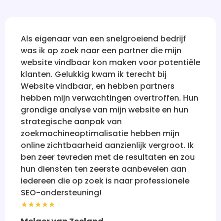
an een snelgroeiend bedrijf
Na talloze tel
 naar een partner die mijn
bedrijven die 
aar kon maken voor potentiële
vindbaar te ma
kig kwam ik terecht bij
sceptisch. Maa
aar, en hebben partners
vertrouwen her
erwachtingen overtroffen. Hun
holistisch en r
yse van mijn website en hun
nu waar ik alti
aanpak van
de ogen van po
timalisatie hebben mijn
onder de indru
rheid aanzienlijk vergroot. Ik
iedereen aanbe
den met de resultaten en zou
online succes.
ten zeerste aanbevelen aan
★★★★★
p zoek is naar professionele
Rebecca
ning!