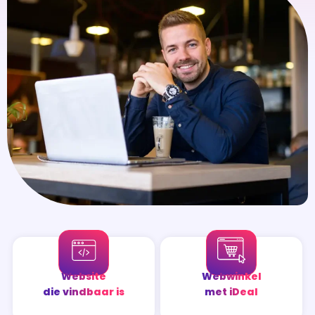
Website
Webwinkel
die vindbaar is
met iDeal