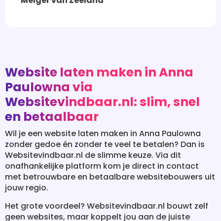
eeland
Website laten maken in Anna
Paulowna via
Websitevindbaar.nl: slim, snel
en betaalbaar
Wil je een website laten maken in Anna Paulowna
zonder gedoe én zonder te veel te betalen? Dan is
Websitevindbaar.nl de slimme keuze. Via dit
onafhankelijke platform kom je direct in contact
met betrouwbare en betaalbare websitebouwers uit
jouw regio.
Het grote voordeel? Websitevindbaar.nl bouwt zelf
geen websites, maar koppelt jou aan de juiste
specialist op basis van jouw wensen en budget. Zo
hoef je zelf geen tientallen partijen te benaderen of
ingewikkelde offertes te vergelijken. Jij geeft je