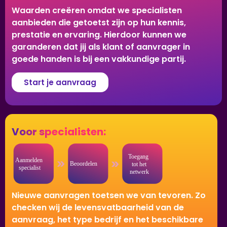
Waarden creëren omdat we specialisten
aanbieden die getoetst zijn op hun kennis,
prestatie en ervaring. Hierdoor kunnen we
garanderen dat jij als klant of aanvrager in
goede handen is bij een vakkundige partij.
Start je aanvraag
Voor specialisten:
Nieuwe aanvragen toetsen we van tevoren. Zo
checken wij de levensvatbaarheid van de
aanvraag, het type bedrijf en het beschikbare