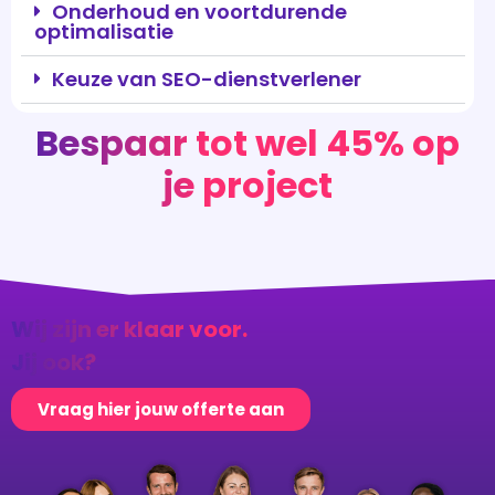
Bespaar tot wel 45% op
je project
Wij zijn er klaar voor.
Jij ook?
Vraag hier jouw offerte aan