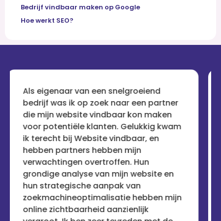
Bedrijf vindbaar maken op Google
Hoe werkt SEO?
 snelgroeiend
Na talloze teleurstellinge
k naar een partner
bedrijven die beweerden m
dbaar kon maken
vindbaar te maken, was ik
ten. Gelukkig kwam
sceptisch. Maar Website 
e vindbaar, en
heeft mijn vertrouwen her
ben mijn
aanpak is holistisch en
offen. Hun
resultaatgericht. Mijn site
 mijn website en
waar ik altijd wilde dat het
npak van
voor de ogen van potentiël
satie hebben mijn
ben erg onder de indruk e
aanzienlijk
service aan iedereen aanb