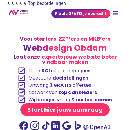
★★★★★ Top beoordelingen
Plaats GRATIS je opdracht
Voor starters, ZZP’ers en MKB’ers
Webdesign Obdam
Laat onze experts jouw website beter
vindbaar maken
Hoge
ROI
uit je campagnes
Meetbare
doelstellingen
Ontvang
3 GRATIS
offertes
Netwerk van
top aanbieders
Wij brengen vraag & aanbod
samen
Start hier jouw aanvraag