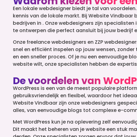
Waarom kiezen voor een
Een lokale webdesigner biedt je tal van voordelen
kennis van de lokale markt. Bij Website Vindbaar 
bedrijven in . Onze webdesigners zijn specialist
te ontwerpen die perfect aansluit bij jouw bedrijf
Onze freelance webdesigners en ZZP webdesigners b
snel en efficiënt inspelen op jouw wensen, zonder 
en een sneller proces. Of je nu een eenvoudige b
website wilt, onze specialisten hebben de expertise
De voordelen van WordPr
WordPress is een van de meest populaire platform
gebruiksvriendelijk en flexibel, waardoor het ideaa
Website Vindbaar zijn onze webdesigners gespecia
alles, van eenvoudige blogs tot complexe e-com
Met WordPress kun je na oplevering zelf eenvoud
Dit maakt het beheren van je website een stuk makk
derden. Onze specialisten zorgen ervoor dat jouw 