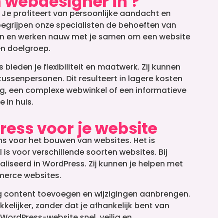
 webdesigner in ?
. Je profiteert van persoonlijke aandacht en
begrijpen onze specialisten de behoeften van
en in en werken nauw met je samen om een website
 en doelgroep.
ieden je flexibiliteit en maatwerk. Zij kunnen
tussenpersonen. Dit resulteert in lagere kosten
log, een complexe webwinkel of een informatieve
 in huis.
ess voor je website
s voor het bouwen van websites. Het is
l is voor verschillende soorten websites. Bij
liseerd in WordPress. Zij kunnen je helpen met
merce websites.
ig content toevoegen en wijzigingen aanbrengen.
elijker, zonder dat je afhankelijk bent van
WordPress-website snel, veilig en