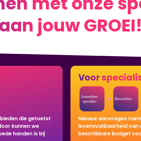
en met onze spe
aan jouw GROEI
Voor speciali
bieden die getoetst
Nieuwe aanvragen toets
erdoor kunnen we
levensvatbaarheid van d
oede handen is bij
beschikbare budget voor