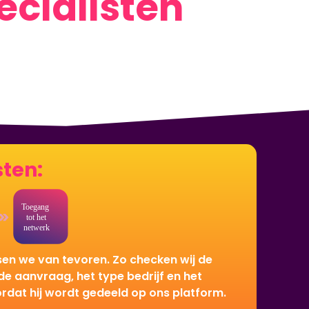
cialisten
!
sten:
en we van tevoren. Zo checken wij de
e aanvraag, het type bedrijf en het
dat hij wordt gedeeld op ons platform.