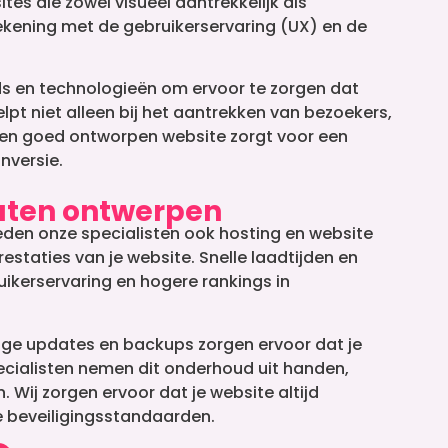
es die zowel visueel aantrekkelijk als
rekening met de gebruikerservaring (UX) en de
s en technologieën om ervoor te zorgen dat
lpt niet alleen bij het aantrekken van bezoekers,
Een goed ontworpen website zorgt voor een
nversie.
laten ontwerpen
den onze specialisten ook hosting en website
estaties van je website. Snelle laadtijden en
ikerservaring en hogere rankings in
ige updates en backups zorgen ervoor dat je
pecialisten nemen dit onderhoud uit handen,
n. Wij zorgen ervoor dat je website altijd
e beveiligingsstandaarden.