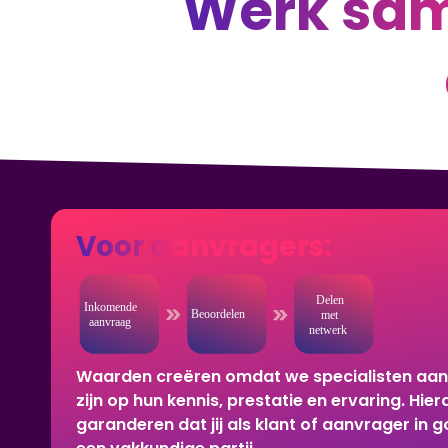
Werk sam
Voor aanvragers:
Waarden creëren omdat we specialisten aan
zijn op hun kennis, prestatie en ervaring. Hi
garanderen dat jij als klant of aanvrager in g