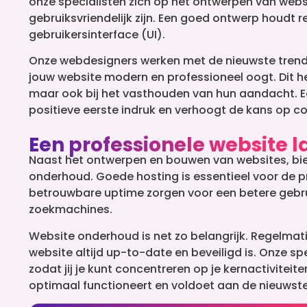
onze specialisten zich op het ontwerpen van websit
gebruiksvriendelijk zijn. Een goed ontwerp houdt 
gebruikersinterface (UI).
Onze webdesigners werken met de nieuwste trend
jouw website modern en professioneel oogt. Dit he
maar ook bij het vasthouden van hun aandacht. 
positieve eerste indruk en verhoogt de kans op co
Een professionele website 
Naast het ontwerpen en bouwen van websites, bie
onderhoud. Goede hosting is essentieel voor de pr
betrouwbare uptime zorgen voor een betere gebru
zoekmachines.
Website onderhoud is net zo belangrijk. Regelmat
website altijd up-to-date en beveiligd is. Onze s
zodat jij je kunt concentreren op je kernactiviteite
optimaal functioneert en voldoet aan de nieuwst