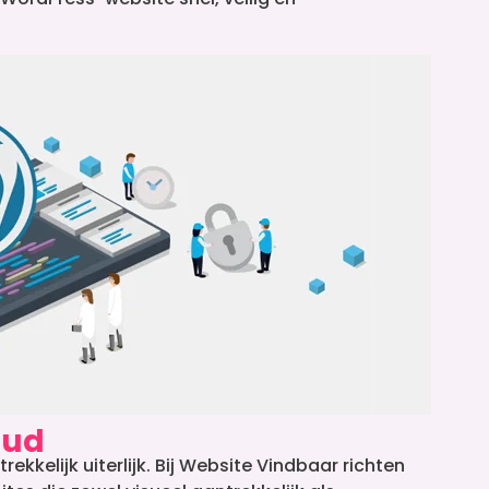
oud
kkelijk uiterlijk. Bij Website Vindbaar richten