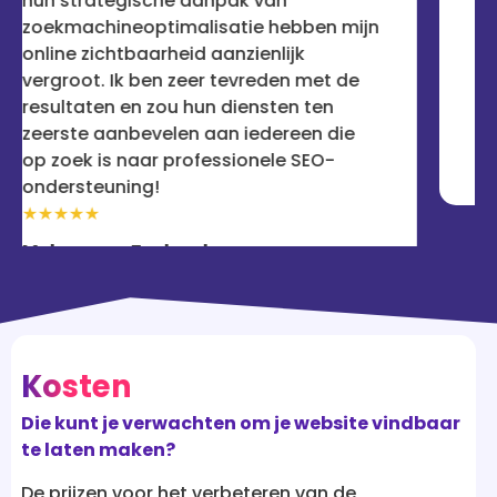
 van
voor de ogen van potentiële kl
e hebben mijn
ben erg onder de indruk en zo
ienlijk
service aan iedereen aanbeve
reden met de
serieus is over online succes.
ensten ten
★★★★★
edereen die
Rebecca
onele SEO-
Kosten
Die kunt je verwachten om je website vindbaar
te laten maken?
De prijzen voor het verbeteren van de
vindbaarheid van je website kunnen aanzienlijk