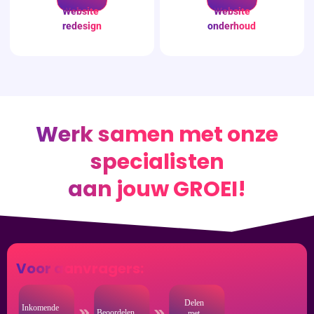
Website
Website
redesign
onderhoud
Werk samen met onze
specialisten
aan jouw GROEI!
Voor aanvragers: