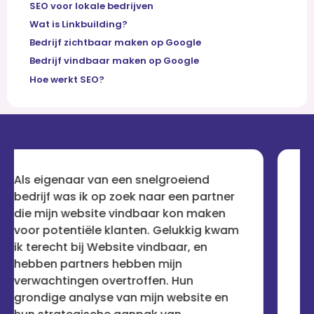
SEO voor lokale bedrijven
Wat is Linkbuilding?
Bedrijf zichtbaar maken op Google
Bedrijf vindbaar maken op Google
Hoe werkt SEO?
lgroeiend
Na talloze teleurstellingen me
ar een partner
bedrijven die beweerden mijn 
ar kon maken
vindbaar te maken, was ik aan
 Gelukkig kwam
sceptisch. Maar Website vind
dbaar, en
heeft mijn vertrouwen herstel
mijn
aanpak is holistisch en
n. Hun
resultaatgericht. Mijn site sta
n website en
waar ik altijd wilde dat het zou 