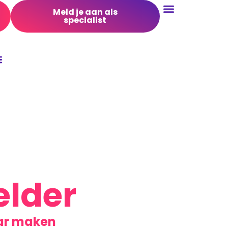
Meld je aan als
specialist
Conversie Optimalisatie
elder
aar maken