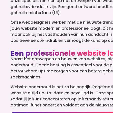
onze specialisten zich op het ontwerpen van websit
gebruiksvriendelijk zijn. Een goed ontwerp houdt 
gebruikersinterface (UI).
Onze webdesigners werken met de nieuwste trend
jouw website modern en professioneel oogt. Dit he
maar ook bij het vasthouden van hun aandacht. 
positieve eerste indruk en verhoogt de kans op co
Een professionele website 
Naast het ontwerpen en bouwen van websites, bie
onderhoud. Goede hosting is essentieel voor de pr
betrouwbare uptime zorgen voor een betere gebru
zoekmachines.
Website onderhoud is net zo belangrijk. Regelmat
website altijd up-to-date en beveiligd is. Onze s
zodat jij je kunt concentreren op je kernactiviteite
optimaal functioneert en voldoet aan de nieuwst