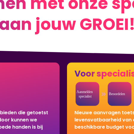
en met onze spe
aan jouw GROEI
Voor speciali
bieden die getoetst
Nieuwe aanvragen toets
erdoor kunnen we
levensvatbaarheid van d
oede handen is bij
beschikbare budget voor