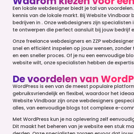
Waarom kiezen voor een
Een lokale webdesigner biedt je tal van voordelen
kennis van de lokale markt. Bij Website Vindbaar 
bedrijven in . Onze webdesigners zijn specialist
te ontwerpen die perfect aansluit bij jouw bedrijf
Onze freelance webdesigners en ZZP webdesigners b
snel en efficiënt inspelen op jouw wensen, zonder 
en een sneller proces. Of je nu een eenvoudige b
website wilt, onze specialisten hebben de expertise
De voordelen van WordPr
WordPress is een van de meest populaire platform
gebruiksvriendelijk en flexibel, waardoor het ideaa
Website Vindbaar zijn onze webdesigners gespecia
alles, van eenvoudige blogs tot complexe e-com
Met WordPress kun je na oplevering zelf eenvoud
Dit maakt het beheren van je website een stuk makk
derden. Onze specialisten zorgen ervoor dat jouw 