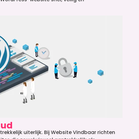
oud
kkelijk uiterlijk. Bij Website Vindbaar richten