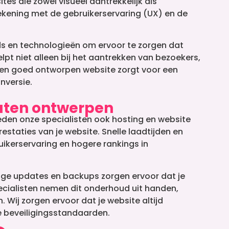
es die zowel visueel aantrekkelijk als
rekening met de gebruikerservaring (UX) en de
s en technologieën om ervoor te zorgen dat
lpt niet alleen bij het aantrekken van bezoekers,
Een goed ontworpen website zorgt voor een
nversie.
laten ontwerpen
den onze specialisten ook hosting en website
estaties van je website. Snelle laadtijden en
ikerservaring en hogere rankings in
ige updates en backups zorgen ervoor dat je
pecialisten nemen dit onderhoud uit handen,
n. Wij zorgen ervoor dat je website altijd
e beveiligingsstandaarden.