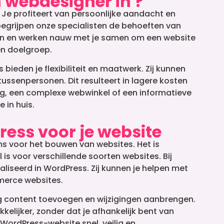
 webdesigner in ?
. Je profiteert van persoonlijke aandacht en
begrijpen onze specialisten de behoeften van
en in en werken nauw met je samen om een website
 en doelgroep.
ieden je flexibiliteit en maatwerk. Zij kunnen
tussenpersonen. Dit resulteert in lagere kosten
log, een complexe webwinkel of een informatieve
 in huis.
ess voor je website
s voor het bouwen van websites. Het is
l is voor verschillende soorten websites. Bij
liseerd in WordPress. Zij kunnen je helpen met
merce websites.
ig content toevoegen en wijzigingen aanbrengen.
elijker, zonder dat je afhankelijk bent van
WordPress-website snel, veilig en