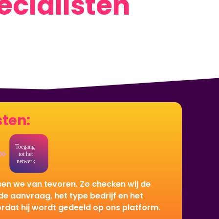
cialisten
!
sten:
en we van tevoren. Zo checken wij de
e aanvraag, het type bedrijf en het
dat hij wordt gedeeld op ons platform.