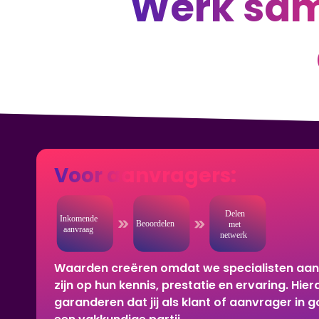
Werk sam
Voor aanvragers:
Waarden creëren omdat we specialisten aan
zijn op hun kennis, prestatie en ervaring. Hi
garanderen dat jij als klant of aanvrager in g