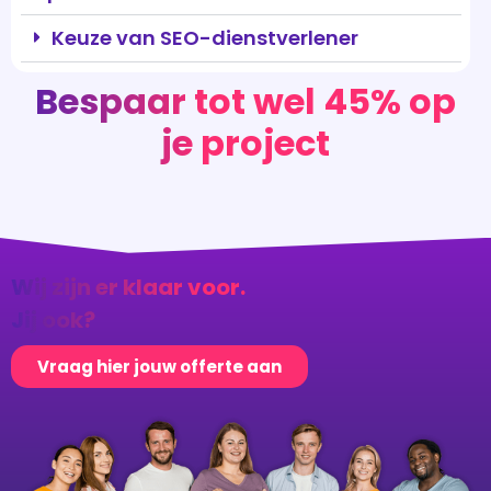
Bespaar tot wel 45% op
je project
Wij zijn er klaar voor.
Jij ook?
Vraag hier jouw offerte aan