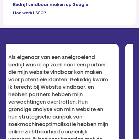
Bedrijf vindbaar maken op Google
Hoe werkt SEO?
lgroeiend
Na talloze teleurstellingen m
ar een partner
bedrijven die beweerden mijn
ar kon maken
vindbaar te maken, was ik aan
 Gelukkig kwam
sceptisch. Maar Website vin
ndbaar, en
heeft mijn vertrouwen herstel
 mijn
aanpak is holistisch en
en. Hun
resultaatgericht. Mijn site sta
jn website en
waar ik altijd wilde dat het zou
k van
voor de ogen van potentiële k
ie hebben mijn
ben erg onder de indruk en zo
ienlijk
service aan iedereen aanbeve