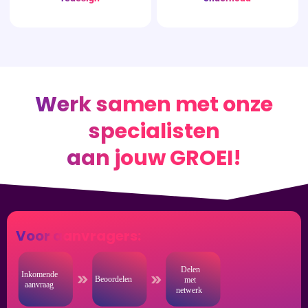
Werk samen met onze
specialisten
aan jouw GROEI!
Voor aanvragers: