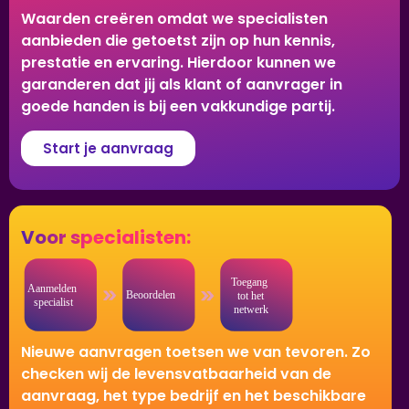
Waarden creëren omdat we specialisten
aanbieden die getoetst zijn op hun kennis,
prestatie en ervaring. Hierdoor kunnen we
garanderen dat jij als klant of aanvrager in
goede handen is bij een vakkundige partij.
Start je aanvraag
Voor specialisten:
Nieuwe aanvragen toetsen we van tevoren. Zo
checken wij de levensvatbaarheid van de
aanvraag, het type bedrijf en het beschikbare