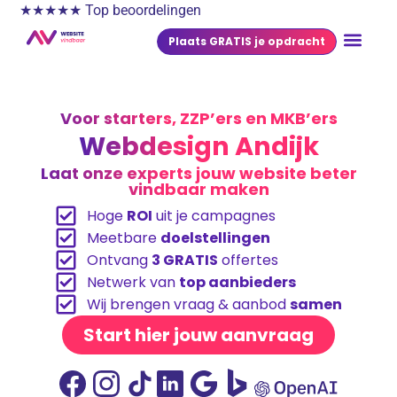
★★★★★ Top beoordelingen
Plaats GRATIS je opdracht
Voor starters, ZZP’ers en MKB’ers
Webdesign Andijk
Laat onze experts jouw website beter
vindbaar maken
Hoge
ROI
uit je campagnes
Meetbare
doelstellingen
Ontvang
3 GRATIS
offertes
Netwerk van
top aanbieders
Wij brengen vraag & aanbod
samen
Start hier jouw aanvraag