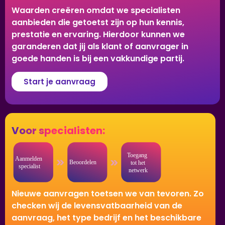
Waarden creëren omdat we specialisten
aanbieden die getoetst zijn op hun kennis,
prestatie en ervaring. Hierdoor kunnen we
garanderen dat jij als klant of aanvrager in
goede handen is bij een vakkundige partij.
Start je aanvraag
Voor specialisten:
Nieuwe aanvragen toetsen we van tevoren. Zo
checken wij de levensvatbaarheid van de
aanvraag, het type bedrijf en het beschikbare