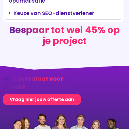
Bespaar tot wel 45% op
je project
Wij zijn er klaar voor.
Jij ook?
Vraag hier jouw offerte aan