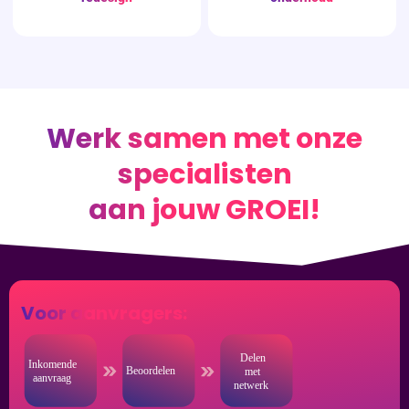
Werk samen met onze
specialisten
aan jouw GROEI!
Voor aanvragers: