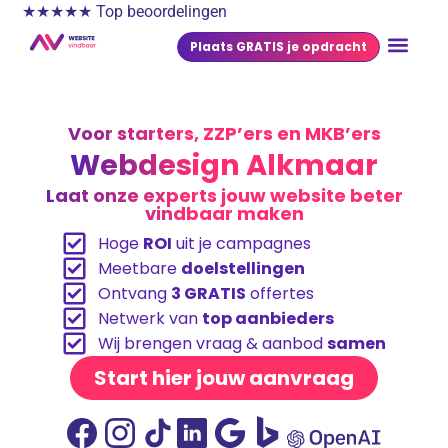
★★★★★ Top beoordelingen
Plaats GRATIS je opdracht
Voor starters, ZZP’ers en MKB’ers
Webdesign Alkmaar
Laat onze experts jouw website beter
vindbaar maken
Hoge
ROI
uit je campagnes
Meetbare
doelstellingen
Ontvang
3 GRATIS
offertes
Netwerk van
top aanbieders
Wij brengen vraag & aanbod
samen
Start hier jouw aanvraag