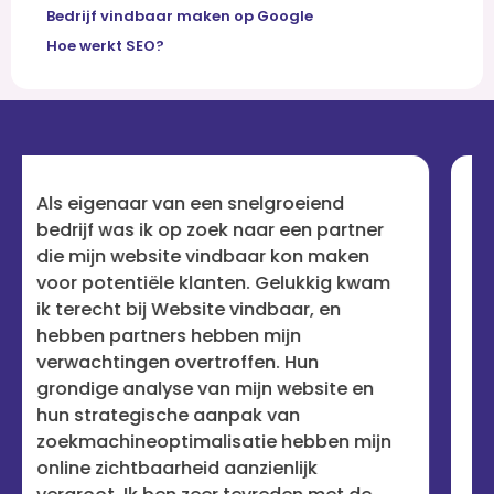
Bedrijf vindbaar maken op Google
Hoe werkt SEO?
snelgroeiend
Na talloze teleurstellingen
 naar een partner
bedrijven die beweerden mi
baar kon maken
vindbaar te maken, was ik 
en. Gelukkig kwam
sceptisch. Maar Website v
vindbaar, en
heeft mijn vertrouwen herst
en mijn
aanpak is holistisch en
ffen. Hun
resultaatgericht. Mijn site 
mijn website en
waar ik altijd wilde dat het z
pak van
voor de ogen van potentiële
atie hebben mijn
ben erg onder de indruk en
nzienlijk
service aan iedereen aanbe