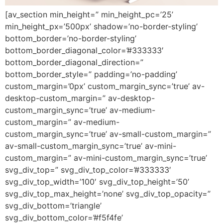
[av_section min_height=” min_height_pc=’25’
min_height_px=’500px’ shadow=’no-border-styling’
bottom_border=’no-border-styling’
bottom_border_diagonal_color=’#333333′
bottom_border_diagonal_direction=”
bottom_border_style=” padding=’no-padding’
custom_margin=’0px’ custom_margin_sync=’true’ av-
desktop-custom_margin=” av-desktop-
custom_margin_sync=’true’ av-medium-
custom_margin=” av-medium-
custom_margin_sync=’true’ av-small-custom_margin=”
av-small-custom_margin_sync=’true’ av-mini-
custom_margin=” av-mini-custom_margin_sync=’true’
svg_div_top=” svg_div_top_color=’#333333′
svg_div_top_width=’100′ svg_div_top_height=’50’
svg_div_top_max_height=’none’ svg_div_top_opacity=”
svg_div_bottom=’triangle’
svg_div_bottom_color=’#f5f4fe’