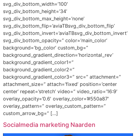
svg_div_bottom_width=’100′
svg_div_bottom_height=’34’
svg_div_bottom_max_height=’none’
svg_div_bottom_flip=’aviaTBsvg_div_bottom_flip’
svg_div_bottom_invert=’aviaTBsvg_div_bottom_invert’
svg_div_bottom_opacity=” color=’main_color’
background=’bg_color’ custom_bg=”
background_gradient_direction=’horizontal_rev’
background_gradient_color1=”
background_gradient_color2=”
background_gradient_color3=” src=” attachment=”
attachment_size=” attach=’fixed’ position=’center
center’ repeat=’stretch’ video=” video_ratio=’16:9′
overlay_opacity=’0.6′ overlay_color=’#550a87′
overlay_pattern=” overlay_custom_pattern=”
custom_arrow_bg=” […]
Socialmedia marketing Naarden