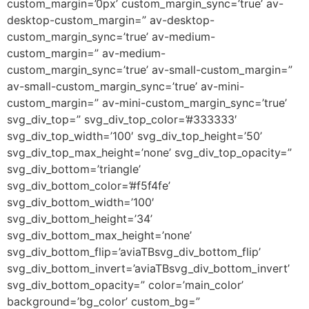
custom_margin=’0px’ custom_margin_sync=’true’ av-
desktop-custom_margin=” av-desktop-
custom_margin_sync=’true’ av-medium-
custom_margin=” av-medium-
custom_margin_sync=’true’ av-small-custom_margin=”
av-small-custom_margin_sync=’true’ av-mini-
custom_margin=” av-mini-custom_margin_sync=’true’
svg_div_top=” svg_div_top_color=’#333333′
svg_div_top_width=’100′ svg_div_top_height=’50’
svg_div_top_max_height=’none’ svg_div_top_opacity=”
svg_div_bottom=’triangle’
svg_div_bottom_color=’#f5f4fe’
svg_div_bottom_width=’100′
svg_div_bottom_height=’34’
svg_div_bottom_max_height=’none’
svg_div_bottom_flip=’aviaTBsvg_div_bottom_flip’
svg_div_bottom_invert=’aviaTBsvg_div_bottom_invert’
svg_div_bottom_opacity=” color=’main_color’
background=’bg_color’ custom_bg=”