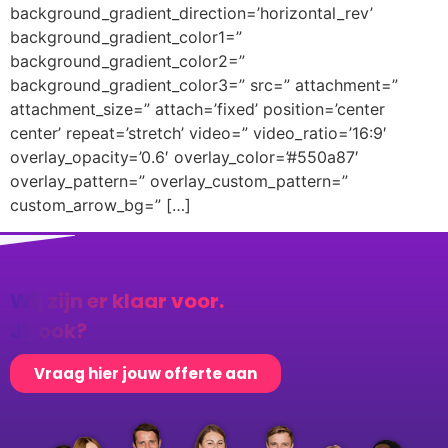
background_gradient_direction=’horizontal_rev’
background_gradient_color1=”
background_gradient_color2=”
background_gradient_color3=” src=” attachment=”
attachment_size=” attach=’fixed’ position=’center
center’ repeat=’stretch’ video=” video_ratio=’16:9′
overlay_opacity=’0.6′ overlay_color=’#550a87′
overlay_pattern=” overlay_custom_pattern=”
custom_arrow_bg=” […]
Wij zijn er klaar voor.
Jij ook?
Vraag hier jouw offerte aan