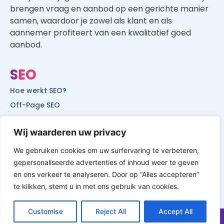
brengen vraag en aanbod op een gerichte manier
samen, waardoor je zowel als klant en als
aannemer profiteert van een kwalitatief goed
aanbod.
SEO
Hoe werkt SEO?
Off-Page SEO
On-Page SEO
Wij waarderen uw privacy
SEO voor lokale bedrijven
SEO voor mobiele websites
We gebruiken cookies om uw surfervaring te verbeteren,
gepersonaliseerde advertenties of inhoud weer te geven
SEO voor start-ups
en ons verkeer te analyseren. Door op “Alles accepteren”
te klikken, stemt u in met ons gebruik van cookies.
Customise
Reject All
Accept All
© All Rights Reserved by Website Vindbaar