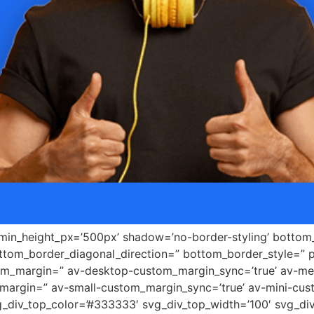
 min_height_px=’500px’ shadow=’no-border-styling’ bottom_
tom_border_diagonal_direction=” bottom_border_style=” 
tom_margin=” av-desktop-custom_margin_sync=’true’ av-
margin=” av-small-custom_margin_sync=’true’ av-mini-cus
_div_top_color=’#333333′ svg_div_top_width=’100′ svg_div