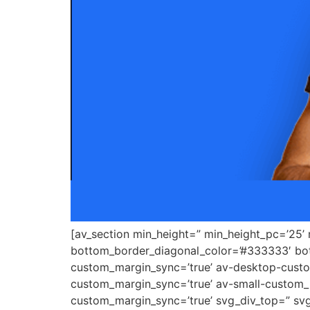
[av_section min_height=” min_height_pc=’25’
bottom_border_diagonal_color=’#333333′ bot
custom_margin_sync=’true’ av-desktop-cus
custom_margin_sync=’true’ av-small-custom_
custom_margin_sync=’true’ svg_div_top=” svg