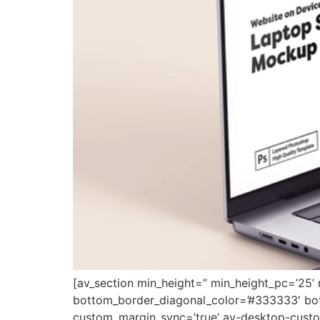
[av_section min_height=” min_height_pc=’25’
bottom_border_diagonal_color=’#333333′ bot
custom_margin_sync=’true’ av-desktop-cus