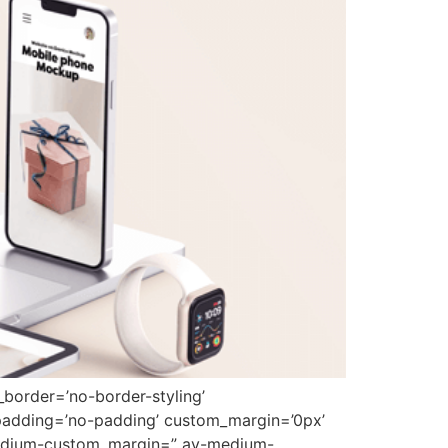
border=’no-border-styling’
padding=’no-padding’ custom_margin=’0px’
medium-custom_margin=” av-medium-