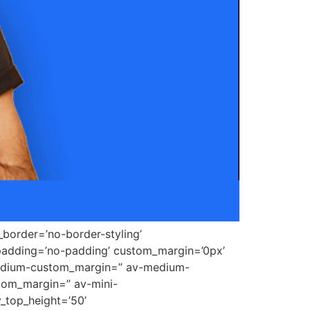
border=’no-border-styling’
padding=’no-padding’ custom_margin=’0px’
medium-custom_margin=” av-medium-
tom_margin=” av-mini-
_top_height=’50’