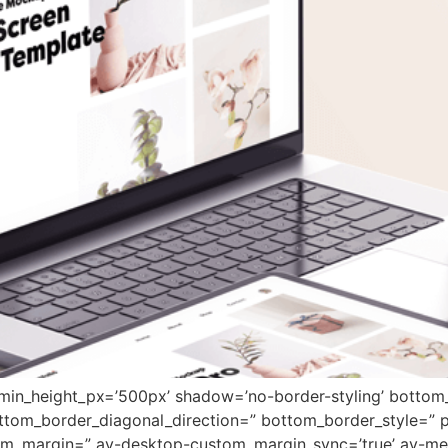
 min_height_px=’500px’ shadow=’no-border-styling’ bottom_
tom_border_diagonal_direction=” bottom_border_style=” 
tom_margin=” av-desktop-custom_margin_sync=’true’ av-