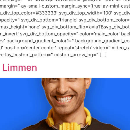
margin=” av-small-custom_margin_sync=’true’ av-mini-cus
_div_top_color=’#333333′ svg_div_top_width=’100′ svg_div
pacity=” svg_div_bottom=’triangle’ svg_div_bottom_color=
ax_height=’none’ svg_div_bottom_flip=’aviaTBsvg_div_bott
m_invert’ svg_div_bottom_opacity=” color=’main_color’ ba
rev’ background_gradient_color1=” background_gradient_co
 position=’center center’ repeat=’stretch’ video=” video_ra
overlay_custom_pattern=” custom_arrow_bg=” […]
g Limmen