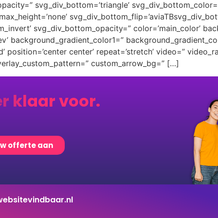
pacity=” svg_div_bottom=’triangle’ svg_div_bottom_color=
ax_height=’none’ svg_div_bottom_flip=’aviaTBsvg_div_bott
m_invert’ svg_div_bottom_opacity=” color=’main_color’ ba
rev’ background_gradient_color1=” background_gradient_co
 position=’center center’ repeat=’stretch’ video=” video_ra
overlay_custom_pattern=” custom_arrow_bg=” […]
er klaar voor.
uw offerte aan
ebsitevindbaar.nl