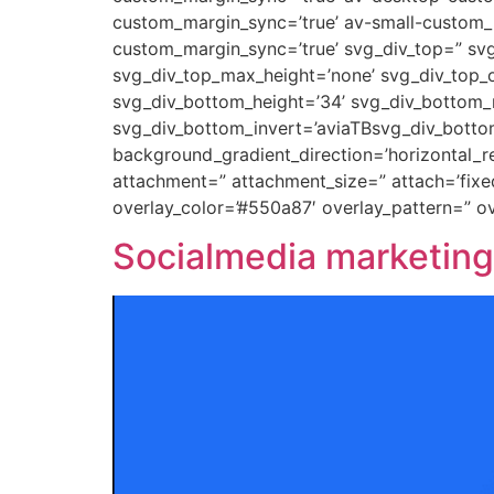
custom_margin_sync=’true’ av-small-custom_
custom_margin_sync=’true’ svg_div_top=” svg
svg_div_top_max_height=’none’ svg_div_top_o
svg_div_bottom_height=’34’ svg_div_bottom_m
svg_div_bottom_invert=’aviaTBsvg_div_botto
background_gradient_direction=’horizontal_
attachment=” attachment_size=” attach=’fixed’
overlay_color=’#550a87′ overlay_pattern=” 
Socialmedia marketin