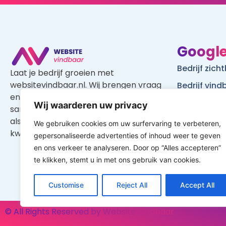
Google
Bedrijf zic
Laat je bedrijf groeien met
websitevindbaar.nl. Wij brengen vraag
Bedrijf vin
en aanbod op een gerichte manier
Website vi
Wij waarderen uw privacy
samen, waardoor je zowel als klant en
WordPress w
als aannemer profiteert van een
We gebruiken cookies om uw surfervaring te verbeteren,
Google
kwalitatief goed aanbod.
gepersonaliseerde advertenties of inhoud weer te geven
en ons verkeer te analyseren. Door op “Alles accepteren”
Is mijn web
te klikken, stemt u in met ons gebruik van cookies.
Customise
Reject All
Accept All
© All Rights Reserved by Website Vindbaar