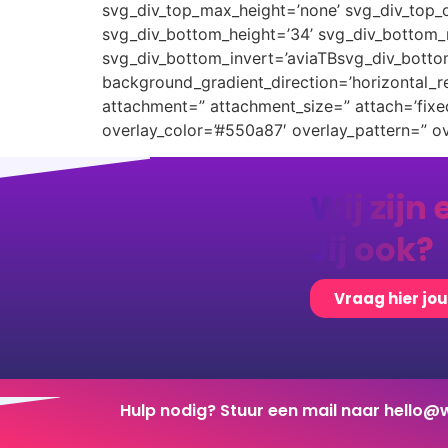
svg_div_top_max_height=’none’ svg_div_top_o
svg_div_bottom_height=’34’ svg_div_bottom_m
svg_div_bottom_invert=’aviaTBsvg_div_botto
background_gradient_direction=’horizontal_
attachment=” attachment_size=” attach=’fixed’
overlay_color=’#550a87′ overlay_pattern=” 
Wij zijn 
Jij ook?
Vraag hier jo
Hulp nodig? Stuur een mail naar
hello@w