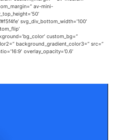
tom_margin=” av-mini-
_top_height=’50’
’#f5f4fe’ svg_div_bottom_width=’100′
om_flip’
ckground=’bg_color’ custom_bg=”
lor2=” background_gradient_color3=” src=”
tio=’16:9′ overlay_opacity=’0.6′