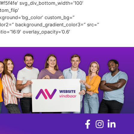
’#f5f4fe’ svg_div_bottom_width=’100′
om_flip’
ckground=’bg_color’ custom_bg=”
lor2=” background_gradient_color3=” src=”
tio=’16:9′ overlay_opacity=’0.6′