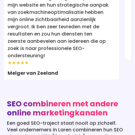
sche aanpak
zijn - voor de ogen van potentiël
ie hebben
klanten. Ik ben erg onder de indr
ienlijk
hun service aan iedereen aanbev
n met de
serieus is over online succes.
n ten
★★★★★
een die op
Rebecca
O-
SEO combineren met andere
online marketingkanalen
Een goed SEO-traject staat nooit op zichzelf.
Veel ondernemers in Laren combineren hun SEO
strategie met SEA (Google Ads), een actieve
social media strategie en een gerichte e-
mailcampagne.