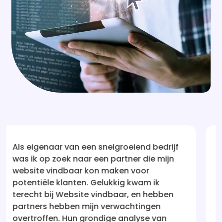
iend bedrijf
Na talloze teleurstellingen met 
er die mijn
bedrijven die beweerden mijn we
voor
vindbaar te maken, was ik aanvan
kwam ik
sceptisch. Maar Website vindbaa
, en hebben
mijn vertrouwen hersteld! Hun aa
htingen
holistisch en resultaatgericht. Mij
alyse van
staat nu waar ik altijd wilde dat 