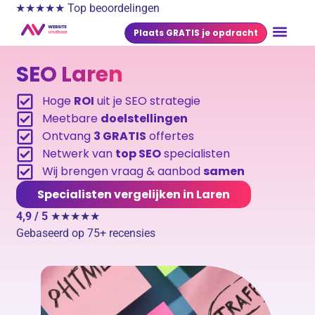
★★★★★ Top beoordelingen
Plaats GRATIS je opdracht
SEO Laren
Hoge
ROI
uit je SEO strategie
Meetbare
doelstellingen
Ontvang
3 GRATIS
offertes
Netwerk van
top SEO
specialisten
Wij brengen vraag & aanbod
samen
Specialisten vergelijken in Laren
4,9 / 5
★★★★★
Gebaseerd op 75+ recensies