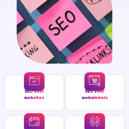
SEO voor
SEO voor
websites
webwinkels