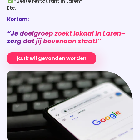
“Beste restaurant in Laren”
Etc.
Kortom:
“Je doelgroep zoekt lokaal in
Laren
–
zorg dat jij bovenaan staat!”
ja. Ik wil gevonden worden