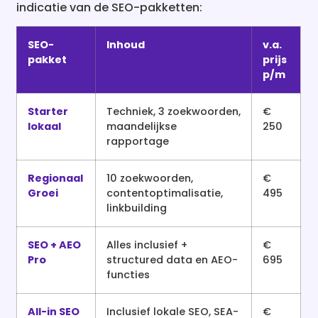
indicatie van de SEO-pakketten:
SEO-
Inhoud
v.a.
pakket
prijs
p/m
Starter
Techniek, 3 zoekwoorden,
€
lokaal
maandelijkse
250
rapportage
Regionaal
10 zoekwoorden,
€
Groei
contentoptimalisatie,
495
linkbuilding
SEO + AEO
Alles inclusief +
€
Pro
structured data en AEO-
695
functies
All-in SEO
Inclusief lokale SEO, SEA-
€