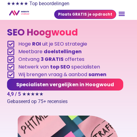
★★★★★ Top beoordelingen
Plaats GRATIS je opdracht
SEO Hoogwoud
Hoge
ROI
uit je SEO strategie
Meetbare
doelstellingen
Ontvang
3 GRATIS
offertes
Netwerk van
top SEO
specialisten
Wij brengen vraag & aanbod
samen
Specialisten vergelijken in Hoogwoud
4,9 / 5
★★★★★
Gebaseerd op 75+ recensies