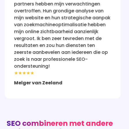
achtingen
holistisch en resultaatgericht. M
nalyse van
staat nu waar ik altijd wilde da
gische aanpak
zijn - voor de ogen van potenti
tie hebben
klanten. Ik ben erg onder de in
nzienlijk
hun service aan iedereen aanbe
den met de
serieus is over online succes.
ten ten
★★★★★
ereen die op
Rebecca
SEO-
SEO combineren met andere
online marketingkanalen
Een goed SEO-traject staat nooit op zichzelf.
Veel ondernemers in Hoogwoud combineren hun
SEO strategie met SEA (Google Ads), een actieve