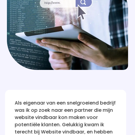
oeiend bedrijf
Na talloze teleurstellingen met
ner die mijn
bedrijven die beweerden mijn w
n voor
vindbaar te maken, was ik aanv
g kwam ik
sceptisch. Maar Website vindb
r, en hebben
mijn vertrouwen hersteld! Hun 