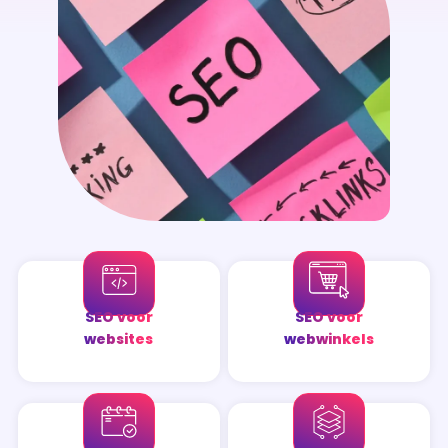
SEO voor
SEO voor
websites
webwinkels