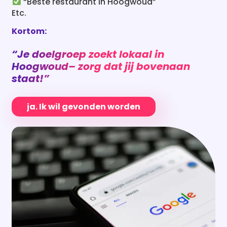
“Beste restaurant in Hoogwoud”
Etc.
Kortom:
“Je doelgroep zoekt lokaal in
Hoogwoud
– zorg dat jij bovenaan
staat!”
ja. Ik wil gevonden worden