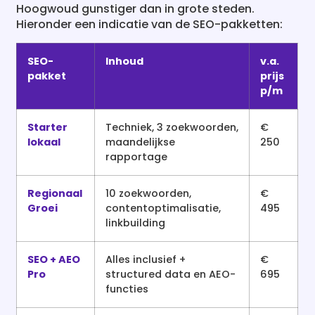
Hoogwoud gunstiger dan in grote steden.
Hieronder een indicatie van de SEO-pakketten:
SEO-
Inhoud
v.a.
pakket
prijs
p/m
Starter
Techniek, 3 zoekwoorden,
€
lokaal
maandelijkse
250
rapportage
Regionaal
10 zoekwoorden,
€
Groei
contentoptimalisatie,
495
linkbuilding
SEO + AEO
Alles inclusief +
€
Pro
structured data en AEO-
695
functies