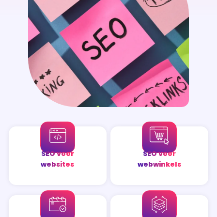
SEO voor
SEO voor
websites
webwinkels