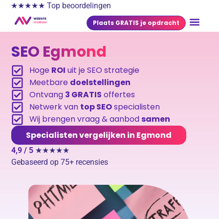
★★★★★ Top beoordelingen
Plaats GRATIS je opdracht
SEO Egmond
Hoge
ROI
uit je SEO strategie
Meetbare
doelstellingen
Ontvang
3 GRATIS
offertes
Netwerk van
top SEO
specialisten
Wij brengen vraag & aanbod
samen
Specialisten vergelijken in Egmond
4,9 / 5
★★★★★
Gebaseerd op 75+ recensies