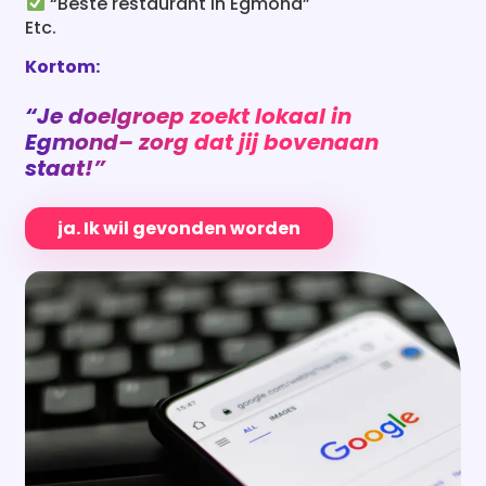
“Beste restaurant in Egmond”
Etc.
Kortom:
“Je doelgroep zoekt lokaal in
Egmond
– zorg dat jij bovenaan
staat!”
ja. Ik wil gevonden worden