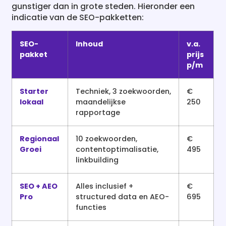
gunstiger dan in grote steden. Hieronder een
indicatie van de SEO-pakketten:
SEO-
Inhoud
v.a.
pakket
prijs
p/m
Starter
Techniek, 3 zoekwoorden,
€
lokaal
maandelijkse
250
rapportage
Regionaal
10 zoekwoorden,
€
Groei
contentoptimalisatie,
495
linkbuilding
SEO + AEO
Alles inclusief +
€
Pro
structured data en AEO-
695
functies