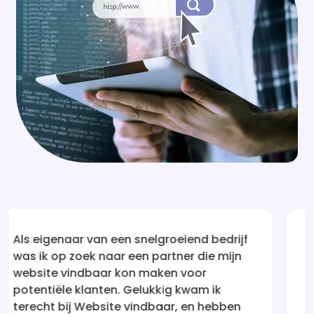
end bedrijf
Na talloze teleurstellingen met a
r die mijn
bedrijven die beweerden mijn web
voor
vindbaar te maken, was ik aanvan
wam ik
sceptisch. Maar Website vindbaar
 en hebben
mijn vertrouwen hersteld! Hun aa