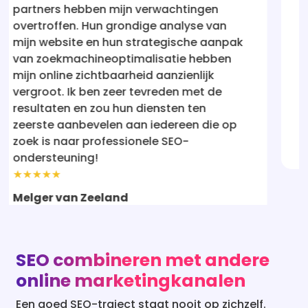
tingen
holistisch en resultaatgericht. Mij
lyse van
staat nu waar ik altijd wilde dat h
sche aanpak
zijn - voor de ogen van potentiële
e hebben
klanten. Ik ben erg onder de indru
enlijk
hun service aan iedereen aanbeve
 met de
serieus is over online succes.
n ten
★★★★★
een die op
Rebecca
-
SEO combineren met andere
online marketingkanalen
Een goed SEO-traject staat nooit op zichzelf.
Veel ondernemers in Egmond combineren hun
SEO strategie met SEA (Google Ads), een actieve