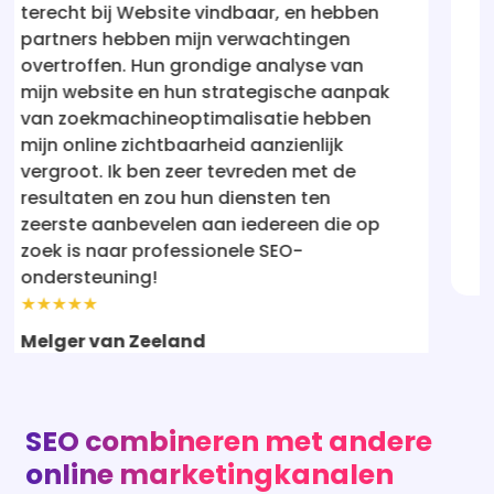
n hebben
mijn vertrouwen hersteld! Hun aanp
ingen
holistisch en resultaatgericht. Mijn 
se van
staat nu waar ik altijd wilde dat het
he aanpak
zijn - voor de ogen van potentiële
 hebben
klanten. Ik ben erg onder de indruk 
lijk
hun service aan iedereen aanbevel
met de
serieus is over online succes.
ten
★★★★★
n die op
Rebecca
SEO combineren met andere
online marketingkanalen
Een goed SEO-traject staat nooit op zichzelf.
Veel ondernemers in Amstelveen combineren