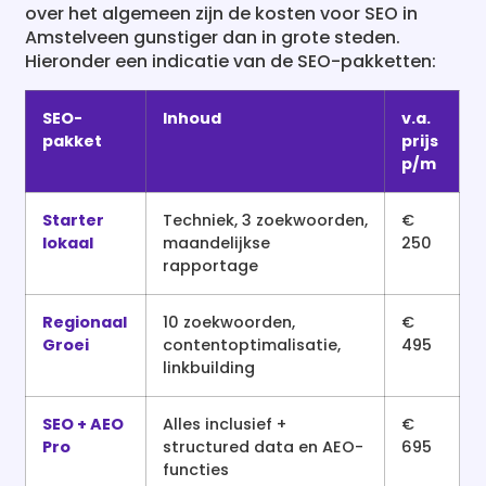
over het algemeen zijn de kosten voor SEO in
Amstelveen gunstiger dan in grote steden.
Hieronder een indicatie van de SEO-pakketten:
SEO-
Inhoud
v.a.
pakket
prijs
p/m
Starter
Techniek, 3 zoekwoorden,
€
lokaal
maandelijkse
250
rapportage
Regionaal
10 zoekwoorden,
€
Groei
contentoptimalisatie,
495
linkbuilding
SEO + AEO
Alles inclusief +
€
Pro
structured data en AEO-
695
functies