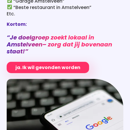
“Garage Amstelveen”
“Beste restaurant in Amstelveen”
Etc.
Kortom:
“Je doelgroep zoekt lokaal in
Amstelveen
– zorg dat jij bovenaan
staat!”
ja. Ik wil gevonden worden