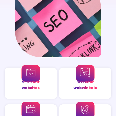
SEO voor
SEO voor
websites
webwinkels