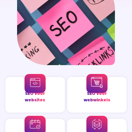
SEO voor
SEO voor
websites
webwinkels