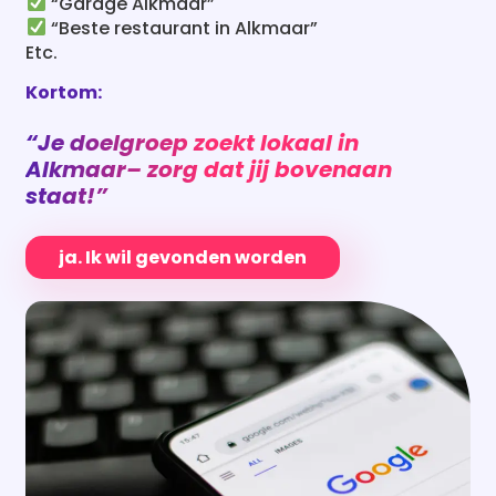
“Garage Alkmaar”
“Beste restaurant in Alkmaar”
Etc.
Kortom:
“Je doelgroep zoekt lokaal in
Alkmaar
– zorg dat jij bovenaan
staat!”
ja. Ik wil gevonden worden