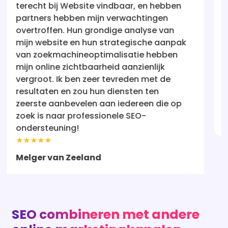
 en hebben
mijn vertrouwen hersteld! Hun aa
htingen
holistisch en resultaatgericht. Mij
lyse van
staat nu waar ik altijd wilde dat 
sche aanpak
zijn - voor de ogen van potentiël
ie hebben
klanten. Ik ben erg onder de indr
ienlijk
hun service aan iedereen aanbev
n met de
serieus is over online succes.
n ten
★★★★★
een die op
Rebecca
O-
SEO combineren met andere
online marketingkanalen
Een goed SEO-traject staat nooit op zichzelf.
Veel ondernemers in Alkmaar combineren hun