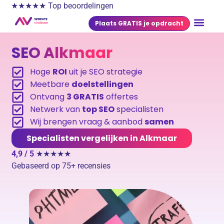
★★★★★ Top beoordelingen
Plaats GRATIS je opdracht
SEO Alkmaar
Hoge
ROI
uit je SEO strategie
Meetbare
doelstellingen
Ontvang
3 GRATIS
offertes
Netwerk van
top SEO
specialisten
Wij brengen vraag & aanbod
samen
Specialisten vergelijken in Alkmaar
4,9 / 5
★★★★★
Gebaseerd op 75+ recensies