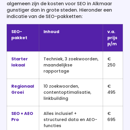
algemeen zijn de kosten voor SEO in Alkmaar
gunstiger dan in grote steden. Hieronder een
indicatie van de SEO-pakketten:
SEO-
Inhoud
v.a.
pakket
prijs
p/m
Starter
Techniek, 3 zoekwoorden,
€
lokaal
maandelijkse
250
rapportage
Regionaal
10 zoekwoorden,
€
Groei
contentoptimalisatie,
495
linkbuilding
SEO + AEO
Alles inclusief +
€
Pro
structured data en AEO-
695
functies