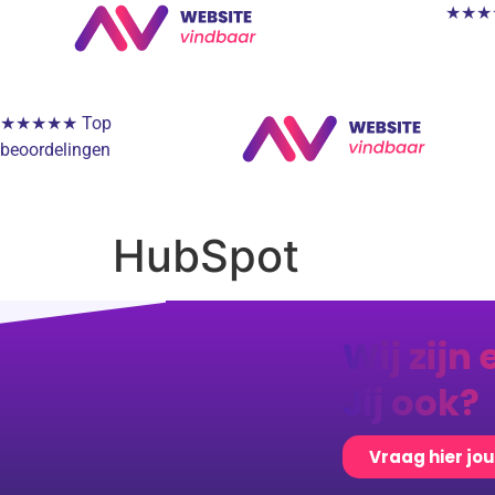
★★★★★
★★★★★ Top
beoordelingen
HubSpot
Wij zijn 
Jij ook?
Vraag hier jo