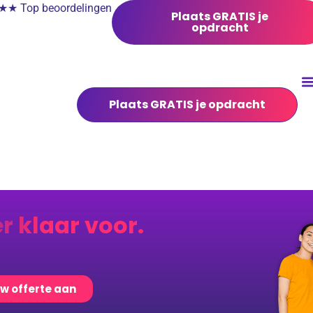
 Top beoordelingen
Plaats GRATIS je
opdracht
Plaats GRATIS je opdracht
er klaar voor.
uw offerte aan