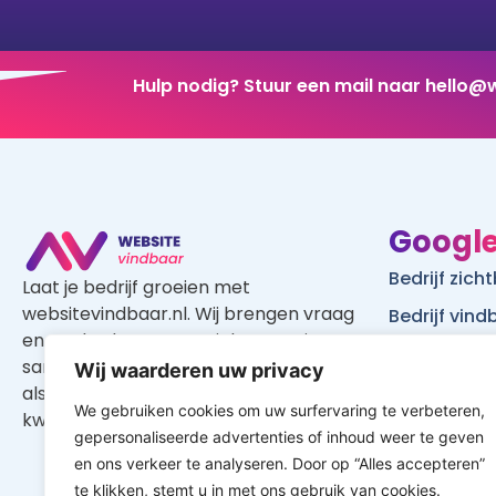
Hulp nodig? Stuur een mail naar
hello@w
Google
Bedrijf zic
Laat je bedrijf groeien met
websitevindbaar.nl. Wij brengen vraag
Bedrijf vin
en aanbod op een gerichte manier
Website vi
samen, waardoor je zowel als klant en
Wij waarderen uw privacy
WordPress w
als aannemer profiteert van een
We gebruiken cookies om uw surfervaring te verbeteren,
Google
kwalitatief goed aanbod.
gepersonaliseerde advertenties of inhoud weer te geven
Is mijn web
en ons verkeer te analyseren. Door op “Alles accepteren”
te klikken, stemt u in met ons gebruik van cookies.